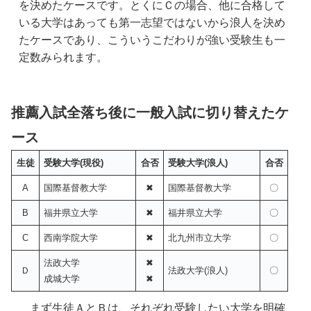
を決めたケースです。とくにＣの場合、他に合格して
いる大学はあっても第一志望ではないから浪人を決め
たケースであり、こういうこだわりが強い受験生も一
定数みられます。
推薦入試全落ち後に一般入試に切り替えたケ
ース
生徒
受験大学(現役)
合否
受験大学(浪人)
合否
A
国際基督教大学
✖
国際基督教大学
〇
B
福井県立大学
✖
福井県立大学
〇
C
西南学院大学
✖
北九州市立大学
〇
法政大学
✖
Ｄ
法政大学(浪人)
〇
成城大学
✖
　まず生徒ＡとＢは、それぞれ受験したい大学を明確