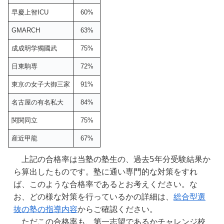
早慶上智ICU
60%
GMARCH
63%
成成明学獨國武
75%
日東駒専
72%
東京の女子大御三家
91%
名古屋の有名私大
84%
関関同立
75%
産近甲龍
67%
　上記の合格率は当塾の塾生の、過去5年分受験結果か
ら算出したものです。塾に通い専門的な対策をすれ
ば、このような合格率であるとお考えください。な
お、どの様な対策を行っているかの詳細は、
総合型選
抜の塾の指導内容
からご確認ください。
　ただこの合格率も、第一志望であるかチャレンジ校