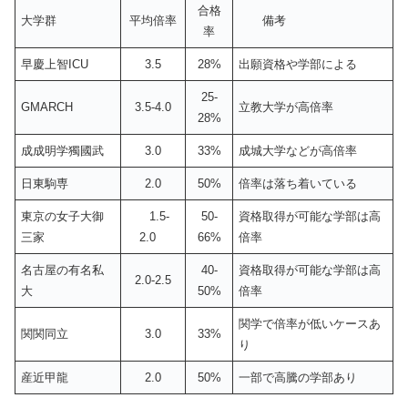
合格
大学群
平均倍率
備考
率
早慶上智ICU
3.5
28%
出願資格や学部による
25-
GMARCH
3.5-4.0
立教大学が高倍率
28%
成成明学獨國武
3.0
33%
成城大学などが高倍率
日東駒専
2.0
50%
倍率は落ち着いている
東京の女子大御
1.5-
50-
資格取得が可能な学部は高
三家
2.0
66%
倍率
名古屋の有名私
40-
資格取得が可能な学部は高
2.0-2.5
大
50%
倍率
関学で倍率が低いケースあ
関関同立
3.0
33%
り
産近甲龍
2.0
50%
一部で高騰の学部あり