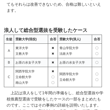
てもそれらは改善できないため、合格は難しいといえ
ます。
浪人して総合型選抜を受験したケース
生徒
受験大学(現役)
合否
受験大学(浪人)
合否
東洋大学
✖
青山学院大学
〇
A
文教大学
✖
法政大学
〇
B
お茶の水女子大学
✖
お茶の水女子大学
〇
関西学院大学
✖
関西学院大学
〇
C
立命館大学
〇
立命館大学
〇
南山大学
〇
　上記は浪人をして1年間の準備をし、総合型選抜や学
校推薦型選抜で受験をしたケースの一部をまとめたも
のです。ここではその事例の詳細を説明いたします。