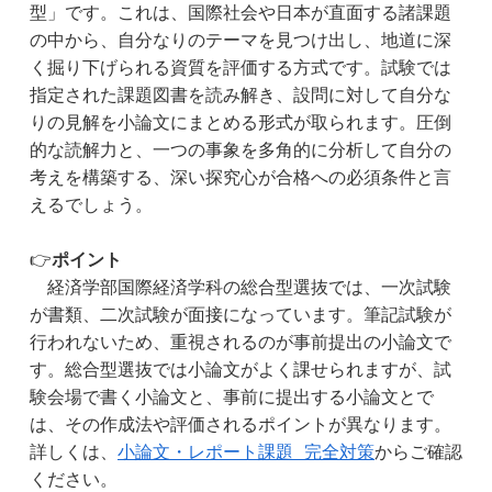
型」です。これは、国際社会や日本が直面する諸課題
の中から、自分なりのテーマを見つけ出し、地道に深
く掘り下げられる資質を評価する方式です。試験では
指定された課題図書を読み解き、設問に対して自分な
りの見解を小論文にまとめる形式が取られます。圧倒
的な読解力と、一つの事象を多角的に分析して自分の
考えを構築する、深い探究心が合格への必須条件と言
えるでしょう。
👉
ポイント
　経済学部国際経済学科の総合型選抜では、一次試験
が書類、二次試験が面接になっています。筆記試験が
行われないため、重視されるのが事前提出の小論文で
す。総合型選抜では小論文がよく課せられますが、試
験会場で書く小論文と、事前に提出する小論文とで
は、その作成法や評価されるポイントが異なります。
詳しくは、
小論文・レポート課題 完全対策
からご確認
ください。