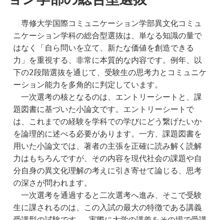
　専修大学国際コミュニケーション学部異文化コミュ
ニケーション学科の総合型選抜は、単なる知識の量で
はなく「自ら問いを立て、新たな価値を創造できる
力」を重視する、非常に本質的な内容です。例年、以
下の2段階選抜を通じて、受験生の思考力とコミュニケ
ーション能力を多角的に判定しています。
　一次選考の核となるのは、エントリーシートと、課
題図書に基づいた小論文です。エントリーシートで
は、これまでの経験を学科での学びにどう繋げたいか
を論理的に述べる必要があります。一方、課題図書を
用いた小論文では、著者の主張を正確に読み解く読解
力はもちろんですが、その内容を現代社会の課題や自
分自身の異文化理解の考えに引き寄せて論じる、思考
の深さが問われます。
　一次選考を通過すると二次選考へ進み、そこで受験
生に課されるのは、この入試の最大の特徴である講義
受講型の試験です。 実際に大学の講義をその場で受講