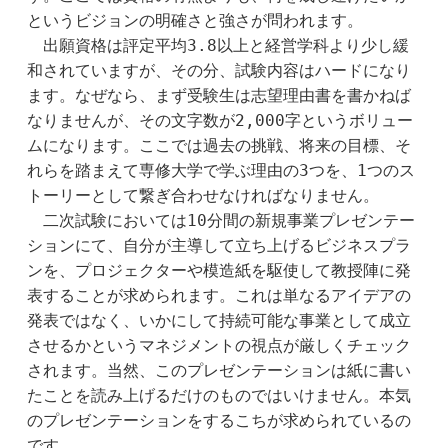
というビジョンの明確さと強さが問われます。
　出願資格は評定平均3.8以上と経営学科より少し緩
和されていますが、その分、試験内容はハードになり
ます。なぜなら、まず受験生は志望理由書を書かねば
なりませんが、その文字数が2,000字というボリュー
ムになります。ここでは過去の挑戦、将来の目標、そ
れらを踏まえて専修大学で学ぶ理由の3つを、1つのス
トーリーとして繋ぎ合わせなければなりません。
　二次試験においては10分間の新規事業プレゼンテー
ションにて、自分が主導して立ち上げるビジネスプラ
ンを、プロジェクターや模造紙を駆使して教授陣に発
表することが求められます。これは単なるアイデアの
発表ではなく、いかにして持続可能な事業として成立
させるかというマネジメントの視点が厳しくチェック
されます。当然、このプレゼンテーションは紙に書い
たことを読み上げるだけのものではいけません。本気
のプレゼンテーションをするこちが求められているの
です。