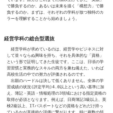
で勝負するのか、あるいは未来を描く「構想力」で勝
負するのか。まずは、それぞれの学科が放つ独特のカ
ラーを理解することから始めましょう。
経営学科の総合型選抜
　経営学科が求めているのは、経営学やビジネスに対
して並々ならぬ興味を持ち、それを具体的な「資格」
という形で証明してきた生徒です。ここは、日頃の学
習習慣と実務的なスキルの両方を兼ね備えた、いわば
高校生活の中での努力が評価されるのです。
　出願のハードルは決して低くありません。全体の学
習成績の状況(評定平均)4.0以上という高い基準に加
え、簿記・英語・情報処理の3領域における指定資格の
取得が必須となります。例えば、日商簿記3級以上、英
検2級以上、ITパスポートなどの資格をどれだけ持っ
ているかが直接的な評価に繋がります。特に複数の領