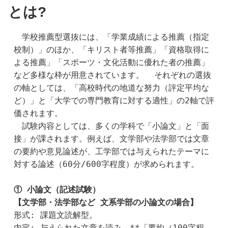
とは?
　学校推薦型選抜には、「学業成績による推薦（指定
校制）」のほか、「キリスト者等推薦」「資格取得に
よる推薦」「スポーツ・文化活動に優れた者の推薦」
など多様な枠が用意されています。  それぞれの選抜
の軸としては、「高校時代の地道な努力（評定平均な
ど）」と「大学での専門教育に対する適性」の2軸で評
価されます。
　試験内容としては、多くの学科で「小論文」と「面
接」が課されます。例えば、文学部や法学部では文章
の要約や意見論述が、工学部では与えられたテーマに
対する論述（60分/600字程度）が求められます。
① 小論文（記述試験）
【文学部・法学部など 文系学部の小論文の場合】
形式: 課題文読解型。
内容: 与えられた文章を読み、**「要約（100字程